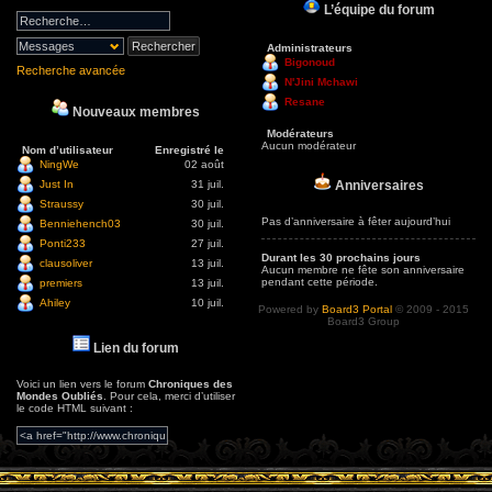
L’équipe du forum
Administrateurs
Bigonoud
Recherche avancée
N'Jini Mchawi
Resane
Nouveaux membres
Modérateurs
Aucun modérateur
Nom d’utilisateur
Enregistré le
NingWe
02 août
Anniversaires
Just In
31 juil.
Straussy
30 juil.
Pas d’anniversaire à fêter aujourd’hui
Benniehench03
30 juil.
Ponti233
27 juil.
Durant les 30 prochains jours
clausoliver
13 juil.
Aucun membre ne fête son anniversaire
pendant cette période.
premiers
13 juil.
Ahiley
10 juil.
Powered by
Board3 Portal
© 2009 - 2015
Board3 Group
Lien du forum
Voici un lien vers le forum
Chroniques des
Mondes Oubliés
. Pour cela, merci d’utiliser
le code HTML suivant :