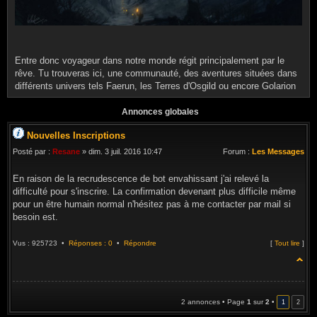
Entre donc voyageur dans notre monde régit principalement par le
rêve. Tu trouveras ici, une communauté, des aventures situées dans
différents univers tels Faerun, les Terres d'Osgild ou encore Golarion
Annonces globales
Nouvelles Inscriptions
Posté par :
Resane
» dim. 3 juil. 2016 10:47
Forum :
Les Messages
En raison de la recrudescence de bot envahissant j'ai relevé la
difficulté pour s'inscrire. La confirmation devenant plus difficile même
pour un être humain normal n'hésitez pas à me contacter par mail si
besoin est.
Vus : 925723 •
Réponses : 0
•
Répondre
[
Tout lire
]
2 annonces • Page
1
sur
2
•
1
2