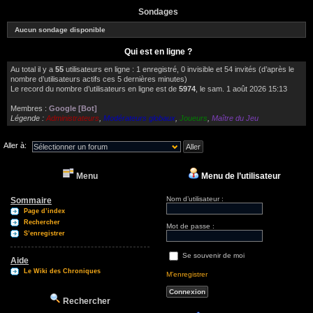
Sondages
Aucun sondage disponible
Qui est en ligne ?
Au total il y a
55
utilisateurs en ligne : 1 enregistré, 0 invisible et 54 invités (d’après le
nombre d’utilisateurs actifs ces 5 dernières minutes)
Le record du nombre d’utilisateurs en ligne est de
5974
, le sam. 1 août 2026 15:13
Membres :
Google [Bot]
Légende :
Administrateurs
,
Modérateurs globaux
,
Joueurs
,
Maître du Jeu
Aller à:
Menu
Menu de l’utilisateur
Nom d’utilisateur :
Sommaire
Page d’index
Rechercher
Mot de passe :
S’enregistrer
Se souvenir de moi
Aide
Le Wiki des Chroniques
M’enregistrer
Rechercher