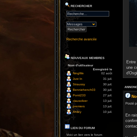
RECHERCHER
Recherche avancée
NOUVEAUX MEMBRES
Entre 
Nom d’utilisateur
une c
Enregistré le
d'Osg
NingWe
02 août
Just In
31 juil.
Straussy
30 juil.
ANNONC
Benniehench03
30 juil.
Ponti233
27 juil.
No
clausoliver
13 juil.
Posté p
premiers
13 juil.
Ahiley
10 juil.
En rai
confir
contac
LIEN DU FORUM
Voici un lien vers le forum