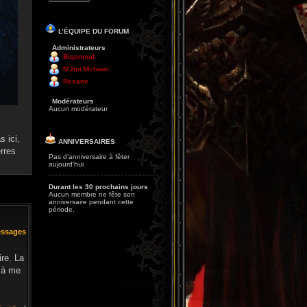
L’ÉQUIPE DU FORUM
Administrateurs
Bigonoud
N'Jini Mchawi
Resane
Modérateurs
Aucun modérateur
 ici,
ANNIVERSAIRES
rres
Pas d’anniversaire à fêter
aujourd’hui
Durant les 30 prochains jours
Aucun membre ne fête son
anniversaire pendant cette
période.
essages
ire. La
s à me