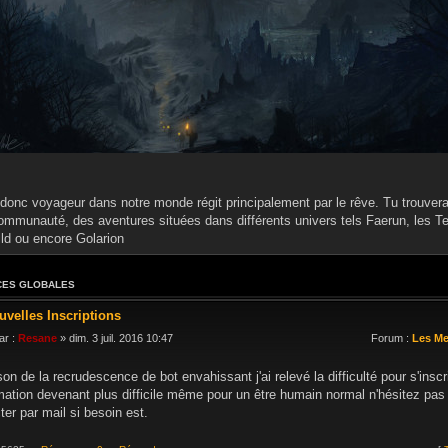
donc voyageur dans notre monde régit principalement par le rêve. Tu trouveras
ommunauté, des aventures situées dans différents univers tels Faerun, les Te
ild ou encore Golarion
ES GLOBALES
uvelles Inscriptions
ar :
Resane
» dim. 3 juil. 2016 10:47
Forum :
Les M
son de la recrudescence de bot envahissant j'ai relevé la difficulté pour s'inscr
mation devenant plus difficile même pour un être humain normal n'hésitez pa
ter par mail si besoin est.