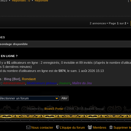
925625 •
Réponses : 0
•
Répondre
[
T
2 annonces • Page
1
sur
2
•
GES
sondage disponible
 EN LIGNE ?
il y a
91
utilisateurs en ligne : 2 enregistrés, 0 invisible et 89 invités (d’après le nombre d’utilis
es 5 dernières minutes)
d du nombre d’utilisateurs en ligne est de
5974
, le sam. 1 août 2026 15:13
s :
Bing [Bot]
,
Romdastt
 :
Administrateurs
,
Modérateurs globaux
,
Joueurs
,
Maître du Jeu
Powered by
Board3 Portal
© 2009 - 2015 Board3 Group
Nous contacter
L’équipe du forum
Membres
Supprimer l