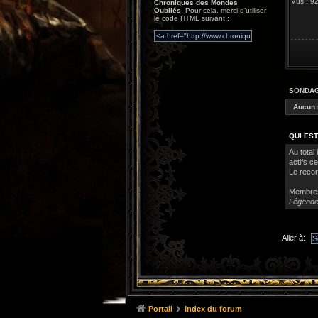
Vus : 
Chroniques des Mondes
Oubliés
. Pour cela, merci d’utiliser
le code HTML suivant :
SONDA
Aucun 
QUI EST
Au total 
actifs c
Le recor
Membre
Légende
Aller à:
Portail
Index du forum