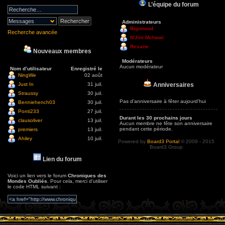
L’équipe du forum
Administrateurs
Bigonoud
Recherche avancée
N'Jini Mchawi
Resane
Nouveaux membres
Modérateurs
Aucun modérateur
Nom d’utilisateur
Enregistré le
NingWe
02 août
Anniversaires
Just In
31 juil.
Straussy
30 juil.
Pas d’anniversaire à fêter aujourd’hui
Benniehench03
30 juil.
Ponti233
27 juil.
Durant les 30 prochains jours
clausoliver
13 juil.
Aucun membre ne fête son anniversaire
pendant cette période.
premiers
13 juil.
Ahiley
10 juil.
Powered by
Board3 Portal
© 2009 - 2015
Board3 Group
Lien du forum
Voici un lien vers le forum
Chroniques des
Mondes Oubliés
. Pour cela, merci d’utiliser
le code HTML suivant :