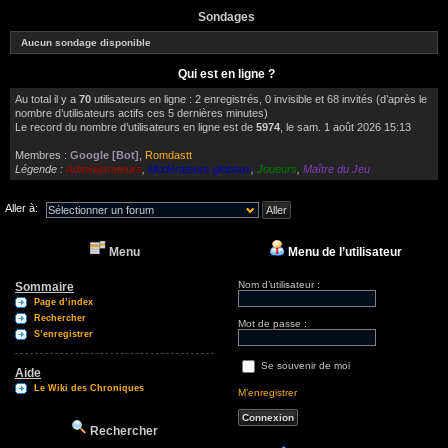
Sondages
Aucun sondage disponible
Qui est en ligne ?
Au total il y a
70
utilisateurs en ligne : 2 enregistrés, 0 invisible et 68 invités (d’après le
nombre d’utilisateurs actifs ces 5 dernières minutes)
Le record du nombre d’utilisateurs en ligne est de
5974
, le sam. 1 août 2026 15:13
Membres :
Google [Bot]
,
Romdastt
Légende :
Administrateurs
,
Modérateurs globaux
,
Joueurs
,
Maître du Jeu
Aller à:
Menu
Menu de l’utilisateur
Nom d’utilisateur :
Sommaire
Page d’index
Rechercher
Mot de passe :
S’enregistrer
Se souvenir de moi
Aide
Le Wiki des Chroniques
M’enregistrer
Rechercher