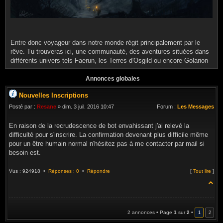
Entre donc voyageur dans notre monde régit principalement par le
rêve. Tu trouveras ici, une communauté, des aventures situées dans
différents univers tels Faerun, les Terres d'Osgild ou encore Golarion
Annonces globales
Nouvelles Inscriptions
Posté par :
Resane
» dim. 3 juil. 2016 10:47
Forum :
Les Messages
En raison de la recrudescence de bot envahissant j'ai relevé la
difficulté pour s'inscrire. La confirmation devenant plus difficile même
pour un être humain normal n'hésitez pas à me contacter par mail si
besoin est.
Vus : 924918 •
Réponses : 0
•
Répondre
[
Tout lire
]
2 annonces • Page
1
sur
2
•
1
2