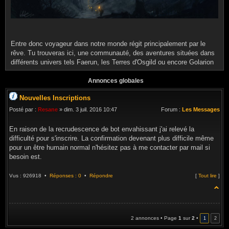
Entre donc voyageur dans notre monde régit principalement par le
rêve. Tu trouveras ici, une communauté, des aventures situées dans
différents univers tels Faerun, les Terres d'Osgild ou encore Golarion
Annonces globales
Nouvelles Inscriptions
Posté par :
Resane
» dim. 3 juil. 2016 10:47
Forum :
Les Messages
En raison de la recrudescence de bot envahissant j'ai relevé la
difficulté pour s'inscrire. La confirmation devenant plus difficile même
pour un être humain normal n'hésitez pas à me contacter par mail si
besoin est.
Vus : 926918 •
Réponses : 0
•
Répondre
[
Tout lire
]
2 annonces • Page
1
sur
2
•
1
2