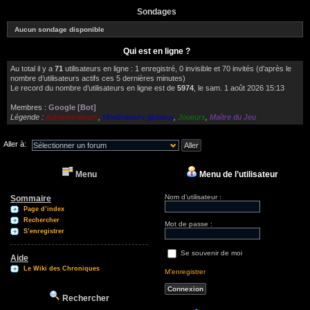
Sondages
Aucun sondage disponible
Qui est en ligne ?
Au total il y a
71
utilisateurs en ligne : 1 enregistré, 0 invisible et 70 invités (d’après le
nombre d’utilisateurs actifs ces 5 dernières minutes)
Le record du nombre d’utilisateurs en ligne est de
5974
, le sam. 1 août 2026 15:13
Membres :
Google [Bot]
Légende :
Administrateurs
,
Modérateurs globaux
,
Joueurs
,
Maître du Jeu
Aller à:
Menu
Menu de l’utilisateur
Nom d’utilisateur :
Sommaire
Page d’index
Rechercher
Mot de passe :
S’enregistrer
Se souvenir de moi
Aide
Le Wiki des Chroniques
M’enregistrer
Rechercher