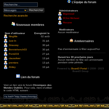
L’équipe du forum
Administrateurs
Bigonoud
Recherche avancée
N'Jini Mchawi
Resane
Nouveaux membres
Modérateurs
Aucun modérateur
Nom d’utilisateur
Enregistré le
NingWe
02 août
Anniversaires
Just In
31 juil.
Straussy
30 juil.
Pas d’anniversaire à fêter aujourd’hui
Benniehench03
30 juil.
Ponti233
27 juil.
Durant les 30 prochains jours
clausoliver
13 juil.
Aucun membre ne fête son anniversaire
pendant cette période.
premiers
13 juil.
Ahiley
10 juil.
Powered by
Board3 Portal
© 2009 - 2015
Board3 Group
Lien du forum
Voici un lien vers le forum
Chroniques des
Mondes Oubliés
. Pour cela, merci d’utiliser
le code HTML suivant :