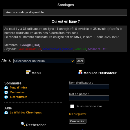
Sondages
Aucun sondage disponible
Qui est en ligne ?
Au total il y a
36
utilisateurs en ligne : 1 enregistré, 0 invisible et 35 invités (d’après le
nombre d’utilisateurs actifs ces 5 dernières minutes)
Le record du nombre d’utilisateurs en ligne est de
5974
, le sam. 1 août 2026 15:13
Membres :
Google [Bot]
Légende :
Administrateurs
,
Modérateurs globaux
,
Joueurs
,
Maître du Jeu
Aller à:
Menu
Menu de l’utilisateur
Nom d’utilisateur :
Sommaire
Page d’index
Rechercher
Mot de passe :
S’enregistrer
Se souvenir de moi
Aide
Le Wiki des Chroniques
M’enregistrer
Rechercher