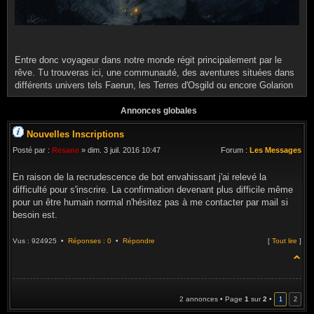
Entre donc voyageur dans notre monde régit principalement par le
rêve. Tu trouveras ici, une communauté, des aventures situées dans
différents univers tels Faerun, les Terres d'Osgild ou encore Golarion
Annonces globales
Nouvelles Inscriptions
Posté par :
Resane
» dim. 3 juil. 2016 10:47
Forum :
Les Messages
En raison de la recrudescence de bot envahissant j'ai relevé la
difficulté pour s'inscrire. La confirmation devenant plus difficile même
pour un être humain normal n'hésitez pas à me contacter par mail si
besoin est.
Vus : 924925 •
Réponses : 0
•
Répondre
[
Tout lire
]
2 annonces • Page
1
sur
2
•
1
2