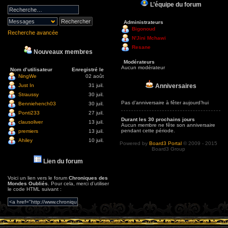
L’équipe du forum
Administrateurs
Bigonoud
Recherche avancée
N'Jini Mchawi
Resane
Nouveaux membres
Modérateurs
Aucun modérateur
Nom d’utilisateur
Enregistré le
NingWe
02 août
Anniversaires
Just In
31 juil.
Straussy
30 juil.
Pas d’anniversaire à fêter aujourd’hui
Benniehench03
30 juil.
Ponti233
27 juil.
Durant les 30 prochains jours
clausoliver
13 juil.
Aucun membre ne fête son anniversaire
pendant cette période.
premiers
13 juil.
Ahiley
10 juil.
Powered by
Board3 Portal
© 2009 - 2015
Board3 Group
Lien du forum
Voici un lien vers le forum
Chroniques des
Mondes Oubliés
. Pour cela, merci d’utiliser
le code HTML suivant :