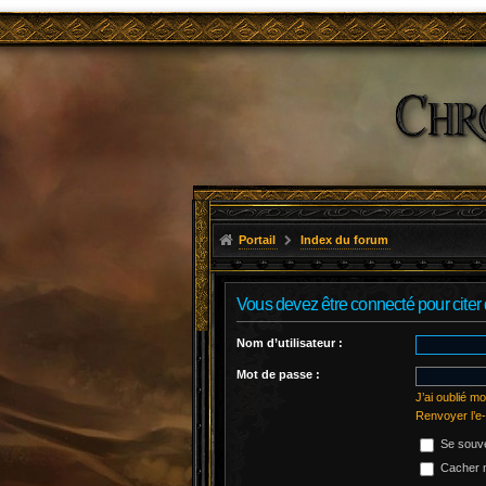
Portail
Index du forum
Vous devez être connecté pour cite
Nom d’utilisateur :
Mot de passe :
J’ai oublié m
Renvoyer l’e-
Se souve
Cacher m