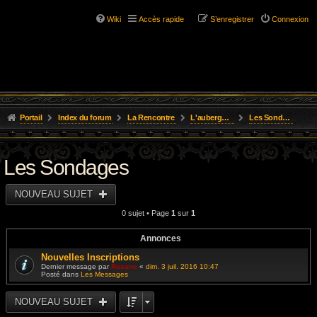
Wiki
Accès rapide
S’enregistrer
Connexion
Portail
Index du forum
La Rencontre
L'auberge du Gnome Farci
Les Sondages
Les Sondages
NOUVEAU SUJET
0 sujet • Page
1
sur
1
Annonces
Nouvelles Inscriptions
Dernier message par
Resane
«
dim. 3 juil. 2016 10:47
Posté dans
Les Messages
NOUVEAU SUJET