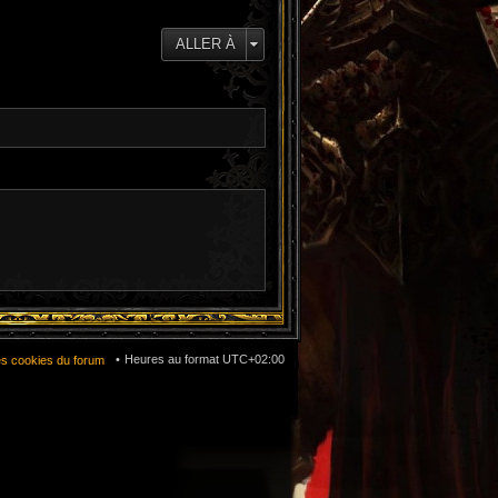
e
d
e
ALLER À
r
n
i
e
r
m
e
s
s
a
g
e
Heures au format
UTC+02:00
es cookies du forum