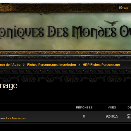
Wiki
que de l'Aube
Fiches Personnages Inscription
HRP Fiches Personnage
nnage
RÉPONSES
VUES
D
pa
0
924815
di
 dans
Les Messages