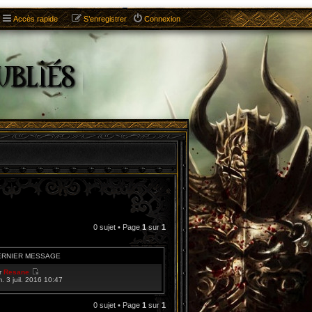
Accès rapide
S’enregistrer
Connexion
0 sujet • Page
1
sur
1
ERNIER MESSAGE
r
Resane
V
m. 3 juil. 2016 10:47
o
i
r
0 sujet • Page
1
sur
1
l