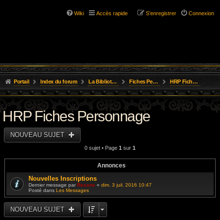
Wiki
Accès rapide
S’enregistrer
Connexion
Portail
Index du forum
La Bibliothèque de l'Aube
Fiches Personnages Inscription
HRP Fiches Personnage
HRP Fiches Personnage
NOUVEAU SUJET
0 sujet • Page
1
sur
1
Annonces
Nouvelles Inscriptions
Dernier message par
Resane
«
dim. 3 juil. 2016 10:47
Posté dans
Les Messages
NOUVEAU SUJET