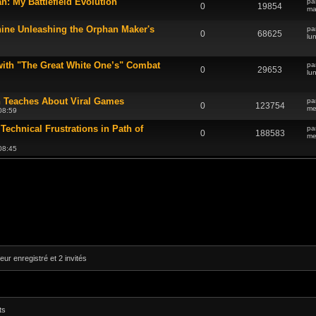
: My Battlefield Evolution
pa
0
19854
ma
ne Unleashing the Orphan Maker's
pa
0
68625
lu
ith "The Great White One’s" Combat
pa
0
29653
lu
 Teaches About Viral Games
pa
0
123754
me
08:59
chnical Frustrations in Path of
pa
0
188583
me
08:45
eur enregistré et 2 invités
ts