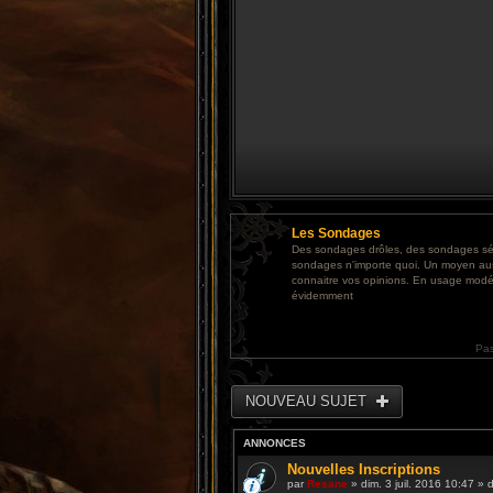
Les Sondages
Des sondages drôles, des sondages sé
sondages n'importe quoi. Un moyen au
connaitre vos opinions. En usage modé
évidemment
Pa
NOUVEAU SUJET
ANNONCES
Nouvelles Inscriptions
par
Resane
» dim. 3 juil. 2016 10:47 »