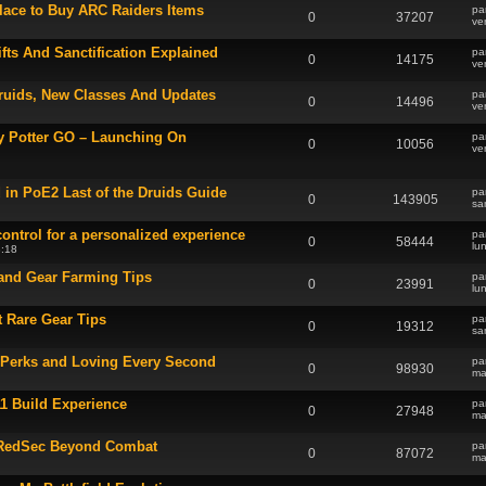
lace to Buy ARC Raiders Items
pa
0
37207
ve
ifts And Sanctification Explained
pa
0
14175
ve
Druids, New Classes And Updates
pa
0
14496
ve
 Potter GO – Launching On
pa
0
10056
ve
 in PoE2 Last of the Druids Guide
pa
0
143905
sa
ontrol for a personalized experience
pa
0
58444
lu
8:18
and Gear Farming Tips
pa
0
23991
lu
t Rare Gear Tips
pa
0
19312
sa
 Perks and Loving Every Second
pa
0
98930
ma
11 Build Experience
pa
0
27948
ma
 RedSec Beyond Combat
pa
0
87072
ma