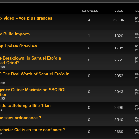
RÉPONSES
VUES
D
ux vidéo – vos plus grandes
pa
4
32186
ma
 Build Imports
pa
1
1320
ma
ap Update Overview
pa
0
1705
je
 Breakdown: Is Samuel Eto’o a
pa
0
2565
je
ced Grind?
9:58
The Real Worth of Samuel Eto’o in
pa
0
2052
je
9:58
gence Guide: Maximizing SBC ROI
pa
0
2043
je
tion
9:55
uide to Soloing a Bile Titan
pa
0
2496
lu
21
ene sans ordonnance ?
pa
0
2540
sa
0
acheter Cialis en toute confiance ?
pa
0
2669
ve
16