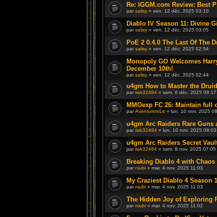
Re: IGGM.com Review: Best P
par
salisy
» ven. 12 déc. 2025 03:10
Diablo IV Season 11: Divine G
par
salisy
» ven. 12 déc. 2025 03:05
PoE 2 0.4.0 The Last Of The 
par
salisy
» ven. 12 déc. 2025 02:54
Monopoly GO Welcomes Harry
December 10th!
par
salisy
» ven. 12 déc. 2025 02:44
u4gm How to Master the Druid
par
iiak32484
» sam. 6 déc. 2025 08:17
MMOexp FC 26: Maintain full c
par
AventurineLe
» lun. 10 nov. 2025 0
u4gm Arc Raiders Rare Guns 
par
iiak32484
» lun. 10 nov. 2025 08:03
u4gm Arc Raiders Secret Vaul
par
iiak32484
» sam. 8 nov. 2025 07:05
Breaking Diablo 4 with Chaos
par
niubi
» mar. 4 nov. 2025 11:03
My Craziest Diablo 4 Season 
par
niubi
» mar. 4 nov. 2025 11:03
The Hidden Joy of Exploring
par
niubi
» mar. 4 nov. 2025 11:02