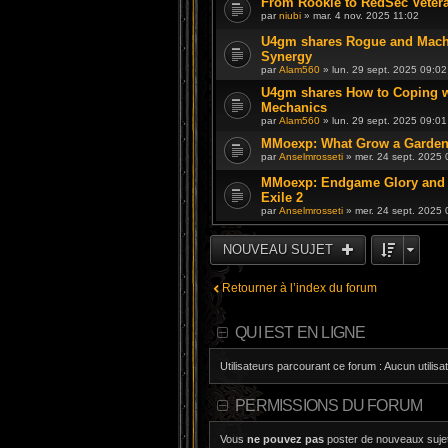
From Rookie to RedSec Veteran
par
niubi
» mar. 4 nov. 2025 11:02
U4gm shares Rogue and Machi
Synergy
par
Alam560
» lun. 29 sept. 2025 09:02
U4gm shares How to Coping w
Mechanics
par
Alam560
» lun. 29 sept. 2025 09:01
MMoexp: What Grow a Garden
par
Anselmrosseti
» mer. 24 sept. 2025 
MMoexp: Endgame Glory and Te
Exile 2
par
Anselmrosseti
» mer. 24 sept. 2025 
NOUVEAU SUJET
Retourner à l’index du forum
QUI EST EN LIGNE
Utilisateurs parcourant ce forum : Aucun utilisat
PERMISSIONS DU FORUM
Vous
ne pouvez pas
poster de nouveaux suje