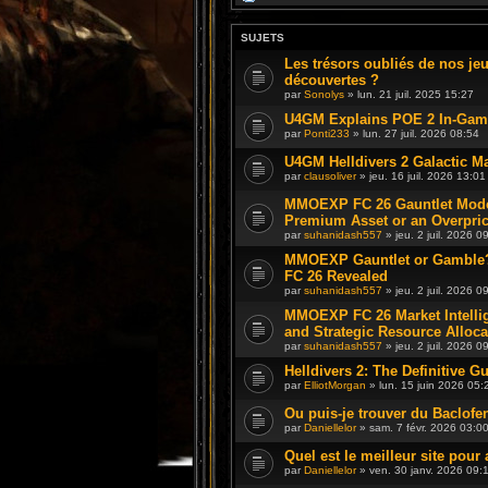
SUJETS
Les trésors oubliés de nos je
découvertes ?
par
Sonolys
» lun. 21 juil. 2025 15:27
U4GM Explains POE 2 In-Game
par
Ponti233
» lun. 27 juil. 2026 08:54
U4GM Helldivers 2 Galactic M
par
clausoliver
» jeu. 16 juil. 2026 13:01
MMOEXP FC 26 Gauntlet Mode
Premium Asset or an Overpri
par
suhanidash557
» jeu. 2 juil. 2026 0
MMOEXP Gauntlet or Gamble? 
FC 26 Revealed
par
suhanidash557
» jeu. 2 juil. 2026 0
MMOEXP FC 26 Market Intelli
and Strategic Resource Alloca
par
suhanidash557
» jeu. 2 juil. 2026 0
Helldivers 2: The Definitive G
par
ElliotMorgan
» lun. 15 juin 2026 05:
Ou puis-je trouver du Baclof
par
Daniellelor
» sam. 7 févr. 2026 03:0
Quel est le meilleur site pour 
par
Daniellelor
» ven. 30 janv. 2026 09: