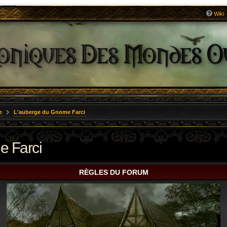
Wiki
e
L'auberge du Gnome Farci
e Farci
RÈGLES DU FORUM