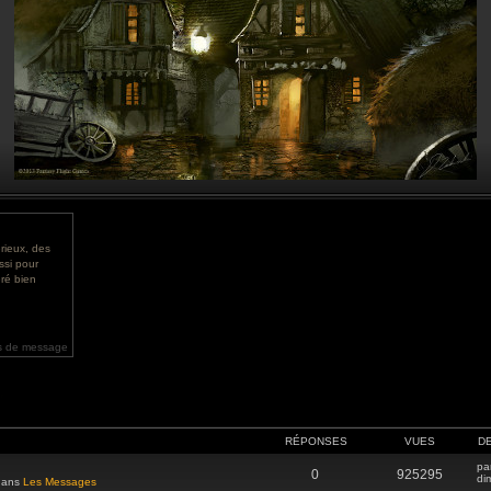
rieux, des
ssi pour
ré bien
s de message
RÉPONSES
VUES
D
pa
0
925295
di
 dans
Les Messages