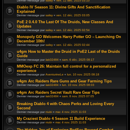
Dernier message par
salisy
«
ven. 12 déc. 2025 03:10
Diablo IV Season 11: Divine Gifts And Sanctification
Explained
Dernier message par
salisy
«
ven. 12 déc. 2025 03:05
PoE 2 0.4.0 The Last Of The Druids, New Classes And
Updates
Dernier message par
salisy
«
ven. 12 déc. 2025 02:54
Monopoly GO Welcomes Harry Potter GO – Launching On
December 10th!
Dernier message par
salisy
«
ven. 12 déc. 2025 02:44
u4gm How to Master the Druid in PoE2 Last of the Druids
Guide
Dernier message par
iiak32484
«
sam. 6 déc. 2025 08:17
MMOexp FC 26: Maintain full control for a personalized
experience
Dernier message par
AventurineLe
«
lun. 10 nov. 2025 08:18
u4gm Arc Raiders Rare Guns and Gear Farming Tips
Dernier message par
iiak32484
«
lun. 10 nov. 2025 08:03
u4gm Arc Raiders Secret Vault Rare Gear Tips
Dernier message par
iiak32484
«
sam. 8 nov. 2025 07:05
Breaking Diablo 4 with Chaos Perks and Loving Every
Second
Dernier message par
niubi
«
mar. 4 nov. 2025 11:03
My Craziest Diablo 4 Season 11 Build Experience
Dernier message par
niubi
«
mar. 4 nov. 2025 11:03
The Hidden Joy of Exploring RedSec Beyond Combat