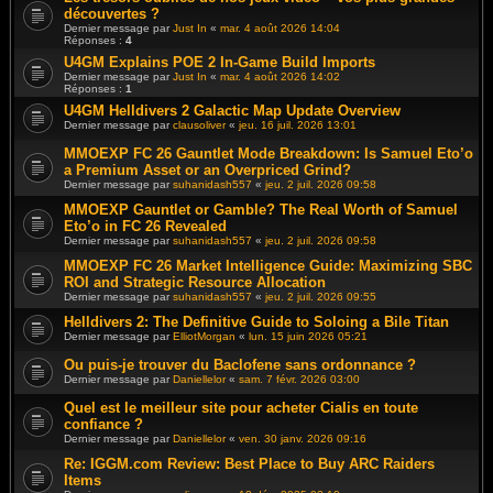
découvertes ?
Dernier message par
Just In
«
mar. 4 août 2026 14:04
Réponses :
4
U4GM Explains POE 2 In-Game Build Imports
Dernier message par
Just In
«
mar. 4 août 2026 14:02
Réponses :
1
U4GM Helldivers 2 Galactic Map Update Overview
Dernier message par
clausoliver
«
jeu. 16 juil. 2026 13:01
MMOEXP FC 26 Gauntlet Mode Breakdown: Is Samuel Eto’o
a Premium Asset or an Overpriced Grind?
Dernier message par
suhanidash557
«
jeu. 2 juil. 2026 09:58
MMOEXP Gauntlet or Gamble? The Real Worth of Samuel
Eto’o in FC 26 Revealed
Dernier message par
suhanidash557
«
jeu. 2 juil. 2026 09:58
MMOEXP FC 26 Market Intelligence Guide: Maximizing SBC
ROI and Strategic Resource Allocation
Dernier message par
suhanidash557
«
jeu. 2 juil. 2026 09:55
Helldivers 2: The Definitive Guide to Soloing a Bile Titan
Dernier message par
ElliotMorgan
«
lun. 15 juin 2026 05:21
Ou puis-je trouver du Baclofene sans ordonnance ?
Dernier message par
Daniellelor
«
sam. 7 févr. 2026 03:00
Quel est le meilleur site pour acheter Cialis en toute
confiance ?
Dernier message par
Daniellelor
«
ven. 30 janv. 2026 09:16
Re: IGGM.com Review: Best Place to Buy ARC Raiders
Items