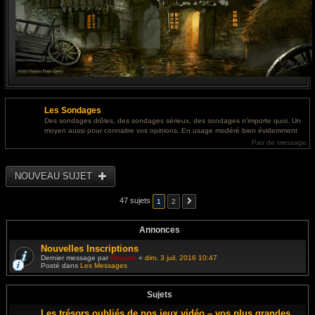
Les Sondages
Des sondages drôles, des sondages sérieux, des sondages n'importe quoi. Un
moyen aussi pour connaitre vos opinions. En usage modéré bien évidemment
Pas de message
NOUVEAU SUJET
47 sujets
1
2
Annonces
Nouvelles Inscriptions
Dernier message par
Resane
«
dim. 3 juil. 2016 10:47
Posté dans
Les Messages
Sujets
Les trésors oubliés de nos jeux vidéo – vos plus grandes