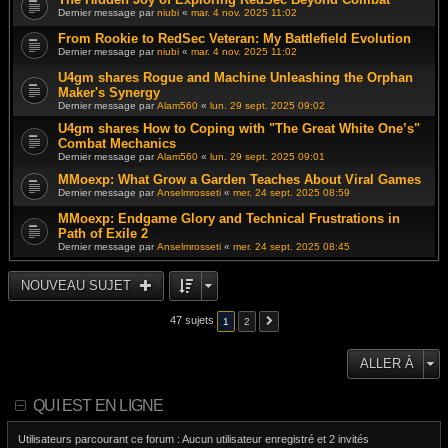
Dernier message par
niubi
«
mar. 4 nov. 2025 11:02
From Rookie to RedSec Veteran: My Battlefield Evolution
Dernier message par
niubi
«
mar. 4 nov. 2025 11:02
U4gm shares Rogue and Machine Unleashing the Orphan
Maker's Synergy
Dernier message par
Alam560
«
lun. 29 sept. 2025 09:02
U4gm shares How to Coping with "The Great White One’s"
Combat Mechanics
Dernier message par
Alam560
«
lun. 29 sept. 2025 09:01
MMoexp: What Grow a Garden Teaches About Viral Games
Dernier message par
Anselmrosseti
«
mer. 24 sept. 2025 08:59
MMoexp: Endgame Glory and Technical Frustrations in
Path of Exile 2
Dernier message par
Anselmrosseti
«
mer. 24 sept. 2025 08:45
NOUVEAU SUJET
47 sujets
1
2
ALLER À
QUI EST EN LIGNE
Utilisateurs parcourant ce forum : Aucun utilisateur enregistré et 2 invités