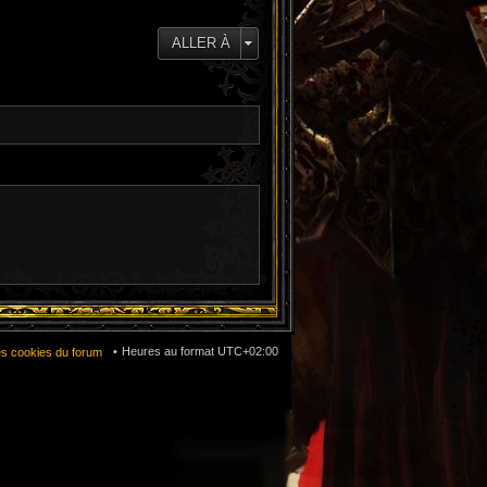
e
d
e
ALLER À
r
n
i
e
r
m
e
s
s
a
g
e
Heures au format
UTC+02:00
es cookies du forum