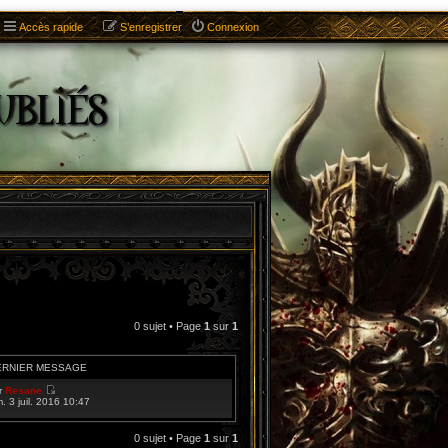
Accès rapide
S’enregistrer
Connexion
0 sujet • Page
1
sur
1
ERNIER MESSAGE
r
Resane
V
m. 3 juil. 2016 10:47
o
i
r
0 sujet • Page
1
sur
1
l