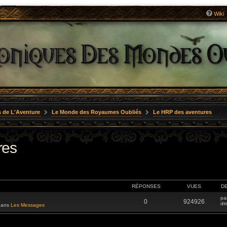
Wiki
 de L'Aventure
Le Monde des Royaumes Oubliés
Le HRP des aventures
res
RÉPONSES
VUES
D
pa
0
924926
di
 dans
Les Messages