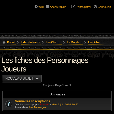
Wiki
Accès rapide
S’enregistrer
Connexion
Portail
Index du forum
Les Chemins de L'Aventure
Le Monde de Golarion
Les fiches des Personnages Joueurs
Les fiches des Personnages
Joueurs
NOUVEAU SUJET
2 sujets • Page
1
sur
1
Annonces
Nouvelles Inscriptions
Dernier message par
Resane
«
dim. 3 juil. 2016 10:47
Posté dans
Les Messages