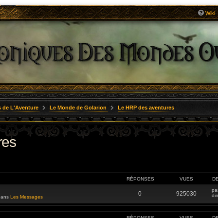
Wiki
 de L'Aventure
Le Monde de Golarion
Le HRP des aventures
res
RÉPONSES
VUES
D
pa
0
925030
di
 dans
Les Messages
RÉPONSES
VUES
D