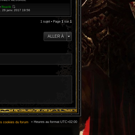
e
d
r
Roarik
e
V
u. 26 janv. 2017 19:56
r
o
n
i
i
r
1 sujet • Page
1
sur
1
e
l
r
e
m
d
e
e
s
ALLER À
r
s
n
a
i
g
e
e
r
m
e
s
s
a
g
e
Heures au format
UTC+02:00
es cookies du forum