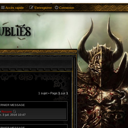
Accès rapide
S’enregistrer
Connexion
1 sujet • Page
1
sur
1
ERNIER MESSAGE
r
Resane
V
m. 3 juil. 2016 10:47
o
i
r
l
ERNIER MESSAGE