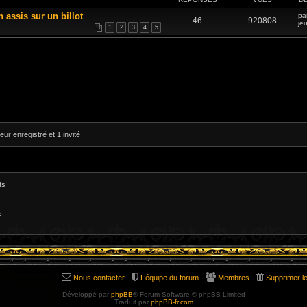
n assis sur un billot
pa
46
920808
je
1
2
3
4
5
eur enregistré et 1 invité
ts
s
Nous contacter
L’équipe du forum
Membres
Supprimer l
Développé par
phpBB
® Forum Software © phpBB Limited
Traduit par
phpBB-fr.com