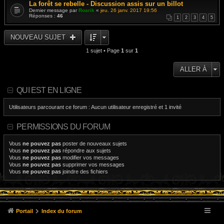
La forêt se rebelle - Discussion assis sur un billot
Dernier message par
Roarik
«
jeu. 26 janv. 2017 19:56
Réponses :
46
1
2
3
4
5
NOUVEAU SUJET
1 sujet • Page
1
sur
1
ALLER À
QUI EST EN LIGNE
Utilisateurs parcourant ce forum : Aucun utilisateur enregistré et 1 invité
PERMISSIONS DU FORUM
Vous
ne pouvez pas
poster de nouveaux sujets
Vous
ne pouvez pas
répondre aux sujets
Vous
ne pouvez pas
modifier vos messages
Vous
ne pouvez pas
supprimer vos messages
Vous
ne pouvez pas
joindre des fichiers
Portail
Index du forum