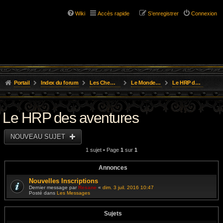
Wiki
Accès rapide
S’enregistrer
Connexion
Portail
Index du forum
Les Chemins de L'Aventure
Le Monde de Golarion
Le HRP des aventures
Le HRP des aventures
NOUVEAU SUJET
1 sujet • Page
1
sur
1
Annonces
Nouvelles Inscriptions
Dernier message par
Resane
«
dim. 3 juil. 2016 10:47
Posté dans
Les Messages
Sujets