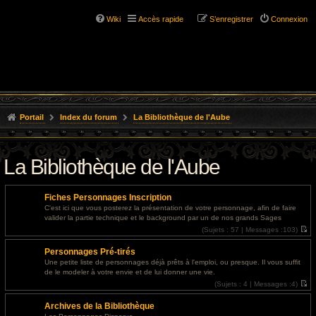
Wiki
Accès rapide
S’enregistrer
Connexion
Portail
Index du forum
La Bibliothèque de l'Aube
La Bibliothèque de l'Aube
Fiches Personnages Inscription
C'est ici que vous posterez la présentation de votre personnage, afin de faire
valider la partie technique et le background par un de nos grands Sages
(
Sujets :
57 |
Messages :
103)
V
o
Personnages Pré-tirés
i
r
Une petite liste de personnages déjà prêts à l'emploi, ou presque. Il vous suffit
l
de le modeler à votre envie et de lui donner une vie.
e
d
(
Sujets :
4 |
Messages :
4)
e
V
r
o
Archives de la Bibliothèque
n
i
i
r