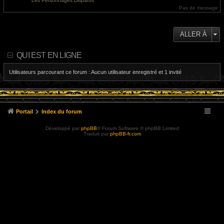
Les Personnages Disparus
e
l
Pas de message
r
e
m
d
e
e
s
r
s
n
ALLER À
a
i
g
e
e
r
m
QUI EST EN LIGNE
e
s
s
Utilisateurs parcourant ce forum : Aucun utilisateur enregistré et 1 invité
a
g
e
Portail
Index du forum
Développé par
phpBB
® Forum Software © phpBB Limited
Traduit par
phpBB-fr.com