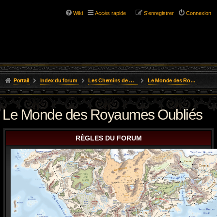
Wiki
Accès rapide
S’enregistrer
Connexion
Portail
Index du forum
Les Chemins de L'Aventure
Le Monde des Royaumes Oubliés
Le Monde des Royaumes Oubliés
RÈGLES DU FORUM