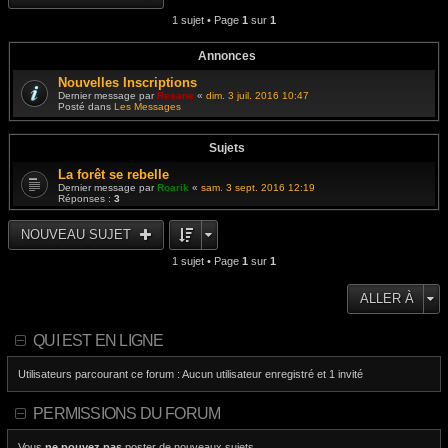
i
s
e
e
1 sujet • Page
1
sur
1
a
d
r
g
e
m
e
r
e
n
Annonces
s
i
s
e
Nouvelles Inscriptions
a
r
g
Dernier message par
Resane
«
dim. 3 juil. 2016 10:47
m
e
Posté dans
Les Messages
e
s
s
a
Sujets
g
e
La forêt se rebelle
Dernier message par
Roarik
«
sam. 3 sept. 2016 12:19
Réponses :
3
NOUVEAU SUJET
1 sujet • Page
1
sur
1
ALLER À
QUI EST EN LIGNE
Utilisateurs parcourant ce forum : Aucun utilisateur enregistré et 1 invité
PERMISSIONS DU FORUM
Vous
ne pouvez pas
poster de nouveaux sujets