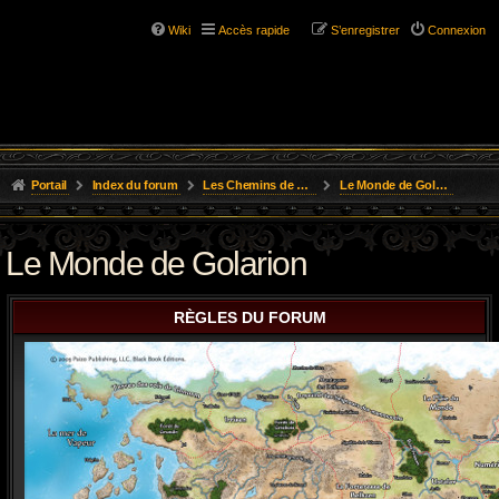
Wiki
Accès rapide
S’enregistrer
Connexion
Portail
Index du forum
Les Chemins de L'Aventure
Le Monde de Golarion
Le Monde de Golarion
RÈGLES DU FORUM