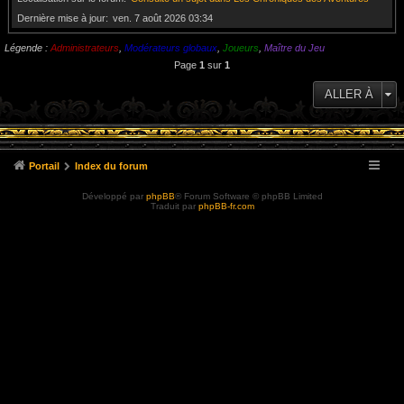
Dernière mise à jour
ven. 7 août 2026 03:34
Légende :
Administrateurs
,
Modérateurs globaux
,
Joueurs
,
Maître du Jeu
Page
1
sur
1
ALLER À
Portail
Index du forum
Développé par
phpBB
® Forum Software © phpBB Limited
Traduit par
phpBB-fr.com