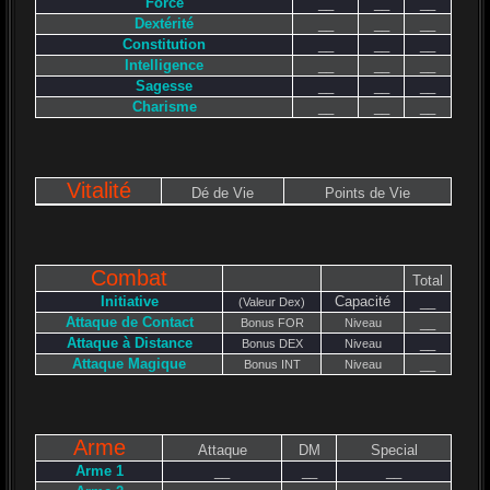
Force
__
__
__
Dextérité
__
__
__
Constitution
__
__
__
Intelligence
__
__
__
Sagesse
__
__
__
Charisme
__
__
__
Vitalité
Dé de Vie
Points de Vie
Combat
Total
Initiative
Capacité
__
(Valeur Dex)
Attaque de Contact
__
Bonus FOR
Niveau
Attaque à Distance
__
Bonus DEX
Niveau
Attaque Magique
__
Bonus INT
Niveau
Arme
Attaque
DM
Special
Arme 1
__
__
__