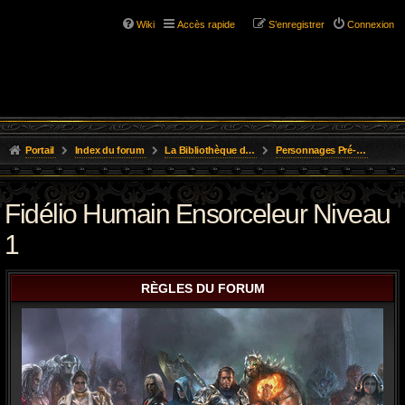
Wiki
Accès rapide
S’enregistrer
Connexion
Portail
Index du forum
La Bibliothèque de l'Aube
Personnages Pré-tirés
Fidélio Humain Ensorceleur Niveau
1
RÈGLES DU FORUM