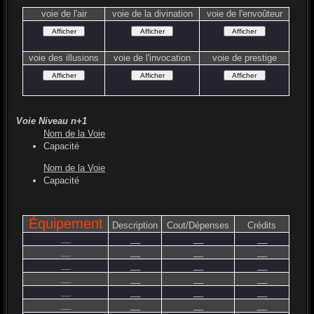
voie de l'air
voie de la divination
voie de l'envoûteur
voie des illusions
voie de l'invocation
voie de prestige
Voie Niveau n+1
Nom de la Voie
Capacité
Nom de la Voie
Capacité
Équipement
Description
Cout/Dépenses
Crédits
__
__
__
__
__
__
__
__
__
__
__
__
__
__
__
__
__
__
__
__
__
__
__
__