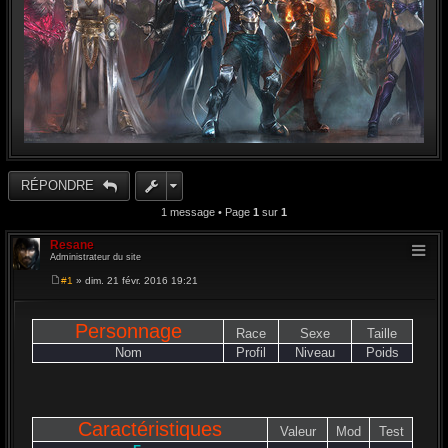
RÉPONDRE
1 message • Page
1
sur
1
Resane
Administrateur du site
#1
» dim. 21 févr. 2016 19:21
M
e
s
s
Personnage
Race
Sexe
Taille
a
g
Nom
Profil
Niveau
Poids
e
Caractéristiques
Valeur
Mod
Test