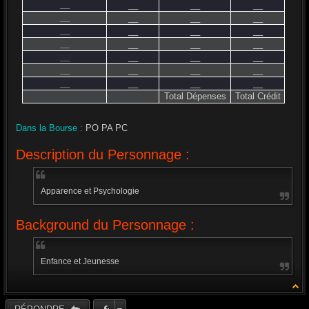
__
__
__
__
__
__
__
__
__
__
__
__
__
__
__
__
__
__
__
__
__
__
__
__
__
__
__
__
Total Dépenses
Total Crédit
Dans la Bourse :
PO PA PC
Description du Personnage :
Apparence et Psychologie
Background du Personnage :
Enfance et Jeunesse