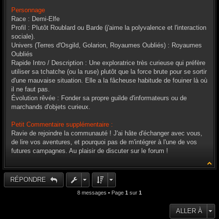
Personnage
Race : Demi-Elfe
Profil : Plutôt Roublard ou Barde (j'aime la polyvalence et l'interaction
sociale).
Univers (Terres d'Osgild, Golarion, Royaumes Oubliés) : Royaumes
Oubliés
Rapide Intro / Description : Une exploratrice très curieuse qui préfère
utiliser sa tchatche (ou la ruse) plutôt que la force brute pour se sortir
d'une mauvaise situation. Elle a la fâcheuse habitude de fouiner là où
il ne faut pas.
Évolution rêvée : Fonder sa propre guilde d'informateurs ou de
marchands d'objets curieux.
Petit Commentaire supplémentaire :
Ravie de rejoindre la communauté ! J'ai hâte d'échanger avec vous,
de lire vos aventures, et pourquoi pas de m'intégrer à l'une de vos
futures campagnes. Au plaisir de discuter sur le forum !
RÉPONDRE
8 messages • Page
1
sur
1
ALLER À