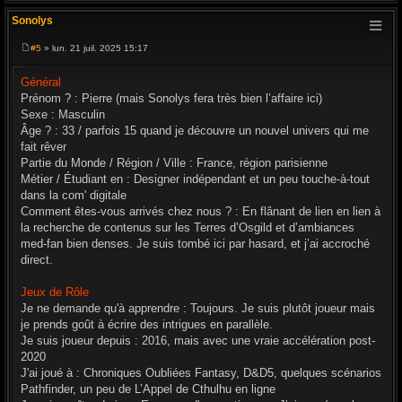
Sonolys
#5
» lun. 21 juil. 2025 15:17
M
e
s
Général
s
Prénom ? : Pierre (mais Sonolys fera très bien l’affaire ici)
a
g
Sexe : Masculin
e
Âge ? : 33 / parfois 15 quand je découvre un nouvel univers qui me
fait rêver
Partie du Monde / Région / Ville : France, région parisienne
Métier / Étudiant en : Designer indépendant et un peu touche-à-tout
dans la com' digitale
Comment êtes-vous arrivés chez nous ? : En flânant de lien en lien à
la recherche de contenus sur les Terres d’Osgild et d’ambiances
med-fan bien denses. Je suis tombé ici par hasard, et j’ai accroché
direct.
Jeux de Rôle
Je ne demande qu'à apprendre : Toujours. Je suis plutôt joueur mais
je prends goût à écrire des intrigues en parallèle.
Je suis joueur depuis : 2016, mais avec une vraie accélération post-
2020
J'ai joué à : Chroniques Oubliées Fantasy, D&D5, quelques scénarios
Pathfinder, un peu de L’Appel de Cthulhu en ligne