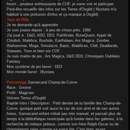
forum ; amateur enthousiaste de COF, je viens voir et participer.
Peut-être recueillir des infos sur les Terres d'Osgild ( Mystara m'a
habitué à une profusion d'infos et ça manque à Osgild)
Jeux de Rôle
Je ne demande qu'à apprendre :
Je suis joueur depuis : à peu de chose près, 1980
J'ai joué à : D&D, ADD, DD3, Pathfinder, RuneQuest, Appel de
Chtulluh, Maléfice, Bushido, Earthdawn, Ars Magica, Zombie,
Warhammer, Mega, Simulacre, Basic, Maléfices, Chill, Deadlands,
Starwars, Toon et bien sûr COF...
Je suis maitre de jeu : Ars Magica, D&D DD3, Chroniques Oubliées
Fantasy
Mon système de jeu favori : DD3
Mon monde favori : Mystara
Personnage
Samarcand Champ-de-Cuivre
Race : Gnome
Profil : Magicien
Univers Terres d'Osgild
Rapide Intro / Description : Petit dernier de la famille des Champ-de-
Cuivre, quoique petit soit aussi le cas de son aîné et de ses autres
frères, Samarcand enfant n'était pas très manuel, et passait plus de
temps à la bibliothèque municipale qu'à fureter dans les galeries, à la
recherche de métaux préieux, comme son frère Ralph-Oscar ou de
champignons rares comme sa soeur Ida. C'est donc assez