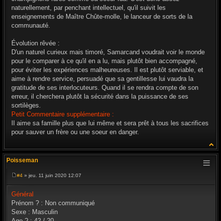
naturellement, par penchant intellectuel, qu'il suivit les
enseignements de Maître Chûte-molle, le lanceur de sorts de la
communauté.
Évolution rêvée :
D'un naturel curieux mais timoré, Samarcand voudrait voir le monde
pour le comparer à ce qu'il en a lu, mais plutôt bien accompagné,
pour éviter les expériences malheureuses. Il est plutôt serviable, et
aime à rendre service, persuadé que sa gentillesse lui vaudra la
gratitude de ses interlocuteurs. Quand il se rendra compte de son
erreur, il cherchera plutôt la sécurité dans la puissance de ses
sortilèges.
Petit Commentaire supplémentaire :
Il aime sa famille plus que lui même et sera prêt à tous les sacrifices
pour sauver un frère ou une soeur en danger.
Poisseman
#4
» jeu. 11 juin 2020 12:07
M
e
s
Général
s
Prénom ? : Non communiqué
a
g
Sexe : Masculin
e
Age ? : 42 / 20