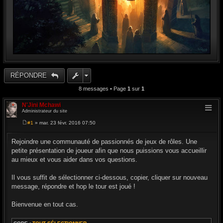
RÉPONDRE
8 messages • Page
1
sur
1
N'Jini Mchawi
Administrateur du site
#1
» mar. 23 févr. 2016 07:50
M
e
s
Rejoindre une communauté de passionnés de jeux de rôles. Une
s
petite présentation de joueur afin que nous puissions vous accueillir
a
g
au mieux et vous aider dans vos questions.
e
Il vous suffit de sélectionner ci-dessous, copier, cliquer sur nouveau
message, répondre et hop le tour est joué !
Bienvenue en tout cas.