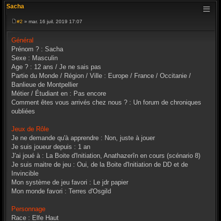
Sacha
#2
» mar. 16 juil. 2019 17:07
M
e
s
Général
s
Prénom ? : Sacha
a
g
Sexe : Masculin
e
Age ? : 12 ans / Je ne sais pas
Partie du Monde / Région / Ville : Europe / France / Occitanie /
Banlieue de Montpellier
Métier / Étudiant en : Pas encore
Comment êtes vous arrivés chez nous ? : Un forum de chroniques
oubliées
Jeux de Rôle
Je ne demande qu'à apprendre : Non, juste à jouer
Je suis joueur depuis : 1 an
J'ai joué à : La Boite d'Initiation, Anathazerîn en cours (scénario 8)
Je suis maitre de jeu : Oui, de la Boite d'Initiation de DD et de
Invincible
Mon système de jeu favori : Le jdr papier
Mon monde favori : Terres d'Osgild
Personnage
Race : Elfe Haut