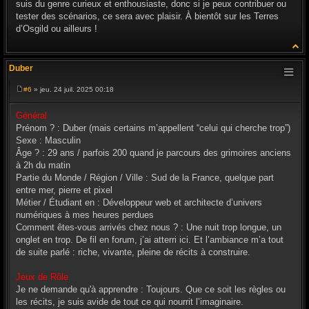
suis du genre curieux et enthousiaste, donc si je peux contribuer ou
tester des scénarios, ce sera avec plaisir. À bientôt sur les Terres
d’Osgild ou ailleurs !
Duber
#6
» jeu. 24 juil. 2025 00:18
M
e
s
Général
s
Prénom ? : Duber (mais certains m’appellent “celui qui cherche trop”)
a
g
Sexe : Masculin
e
Âge ? : 29 ans / parfois 200 quand je parcours des grimoires anciens
à 2h du matin
Partie du Monde / Région / Ville : Sud de la France, quelque part
entre mer, pierre et pixel
Métier / Étudiant en : Développeur web et architecte d’univers
numériques à mes heures perdues
Comment êtes-vous arrivés chez nous ? : Une nuit trop longue, un
onglet en trop. De fil en forum, j’ai atterri ici. Et l’ambiance m’a tout
de suite parlé : riche, vivante, pleine de récits à construire.
Jeux de Rôle
Je ne demande qu'à apprendre : Toujours. Que ce soit les règles ou
les récits, je suis avide de tout ce qui nourrit l’imaginaire.