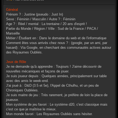
M
e
s
Général
s
Prénom ? : Justine (pseudo : Just In)
a
g
Sexe : Féminin / Masculin / Autre ? : Féminin
e
Age ? : Réel / mental : La trentaine / 20 ans d'esprit !
Partie du Monde / Région / Ville : Sud de la France / PACA /
Marseille
Métier / Étudiant en : Dans le domaine du web et de l'informatique
Comment êtes vous arrivés chez nous ? : (google, par un ami, par
hasard) : Via Google, en cherchant des communautés actives autour
des Royaumes Oubliés.
Jeux de Rôle
Je ne demande qu'à apprendre : Toujours ! J'aime découvrir de
nouvelles mécaniques et façons de jouer.
Je suis joueur depuis : Quelques années, principalement sur table
avec des amis le week-end.
J'ai joué à : D&D (3.5 et 5e), l'Appel de Cthulhu, et un peu de
Chroniques Oubliées.
Je suis maitre de jeu : Très rarement, je préfère de loin la place de
joueuse.
Mon système de jeu favori : Le système d20, c'est classique mais
c'est ce que je maîtrise le mieux.
Mon monde favori : Les Royaumes Oubliés sans hésiter.