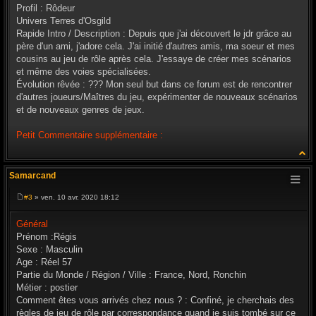
Profil : Rôdeur
Univers Terres d'Osgild
Rapide Intro / Description : Depuis que j'ai découvert le jdr grâce au
père d'un ami, j'adore cela. J'ai initié d'autres amis, ma soeur et mes
cousins au jeu de rôle après cela. J'essaye de créer mes scénarios
et même des voies spécialisées.
Évolution rêvée : ??? Mon seul but dans ce forum est de rencontrer
d'autres joueurs/Maîtres du jeu, expérimenter de nouveaux scénarios
et de nouveaux genres de jeux.
Petit Commentaire supplémentaire :
Samarcand
#3
» ven. 10 avr. 2020 18:12
M
e
s
Général
s
Prénom :Régis
a
g
Sexe : Masculin
e
Age : Réel 57
Partie du Monde / Région / Ville : France, Nord, Ronchin
Métier : postier
Comment êtes vous arrivés chez nous ? : Confiné, je cherchais des
règles de jeu de rôle par correspondance quand je suis tombé sur ce