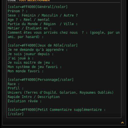
CODE :
TOUT SÉLECTIONNER
[color=#FF4000]Général[/color]
Prénom ? :
Sexe : Féminin / Masculin / Autre ?
Age ? : Réel / mental
Partie du Monde / Région / Ville :
Métier / Étudiant en :
Comment êtes vous arrivés chez nous ? : (google, par un
ami, par hasard) :
[color=#FF4000]Jeux de Rôle[/color]
Je ne demande qu'à apprendre :
Je suis joueur depuis :
J'ai joué à :
Je suis maitre de jeu :
Mon système de jeu favori :
Mon monde favori :
[color=#FF4000]Personnage[/color]
Race :
Profil :
Univers (Terres d'Osgild, Golarion, Royaumes Oubliés)
Rapide Intro / Description
Évolution rêvée :
[color=#FF4000]Petit Commentaire supplémentaire :
[/color]