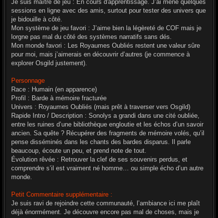
Je suis maître de jeu : En cours d'apprentissage. J’ai mené quelques
sessions en ligne avec des amis, surtout pour tester des univers que
je bidouille à côté.
Mon système de jeu favori : J’aime bien la légèreté de COF mais je
lorgne pas mal du côté des systèmes narratifs sans dés.
Mon monde favori : Les Royaumes Oubliés restent une valeur sûre
pour moi, mais j’aimerais en découvrir d’autres (je commence à
explorer Osgild justement).
Personnage
Race : Humain (en apparence)
Profil : Barde à mémoire fracturée
Univers : Royaumes Oubliés (mais prêt à traverser vers Osgild)
Rapide Intro / Description : Sonolys a grandi dans une cité oubliée,
entre les ruines d’une bibliothèque engloutie et les échos d’un savoir
ancien. Sa quête ? Récupérer des fragments de mémoire volés, qu’il
pense disséminés dans les chants des bardes disparus. Il parle
beaucoup, écoute un peu, et prend note de tout.
Évolution rêvée : Retrouver la clef de ses souvenirs perdus, et
comprendre s’il est vraiment né homme… ou simple écho d’un autre
monde.
Petit Commentaire supplémentaire :
Je suis ravi de rejoindre cette communauté, l’ambiance ici me plaît
déjà énormément. Je découvre encore pas mal de choses, mais je