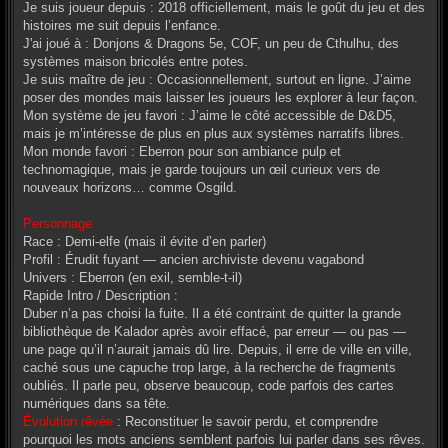
Je suis joueur depuis : 2018 officiellement, mais le goût du jeu et des
histoires me suit depuis l’enfance.
J'ai joué à : Donjons & Dragons 5e, COF, un peu de Cthulhu, des
systèmes maison bricolés entre potes.
Je suis maître de jeu : Occasionnellement, surtout en ligne. J’aime
poser des mondes mais laisser les joueurs les explorer à leur façon.
Mon système de jeu favori : J’aime le côté accessible de D&D5,
mais je m’intéresse de plus en plus aux systèmes narratifs libres.
Mon monde favori : Eberron pour son ambiance pulp et
technomagique, mais je garde toujours un œil curieux vers de
nouveaux horizons… comme Osgild.
Personnage
Race : Demi-elfe (mais il évite d’en parler)
Profil : Érudit fuyant — ancien archiviste devenu vagabond
Univers : Eberron (en exil, semble-t-il)
Rapide Intro / Description :
Duber n’a pas choisi la fuite. Il a été contraint de quitter la grande
bibliothèque de Kalador après avoir effacé, par erreur — ou pas —
une page qu’il n’aurait jamais dû lire. Depuis, il erre de ville en ville,
caché sous une capuche trop large, à la recherche de fragments
oubliés. Il parle peu, observe beaucoup, code parfois des cartes
numériques dans sa tête.
Évolution rêvée
: Reconstituer le savoir perdu, et comprendre
pourquoi les mots anciens semblent parfois lui parler dans ses rêves.