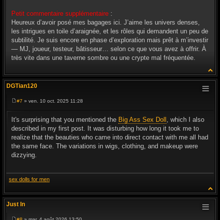
Petit commentaire supplémentaire
:
Heureux d’avoir posé mes bagages ici. J’aime les univers denses,
les intrigues en toile d’araignée, et les rôles qui demandent un peu de
subtilité. Je suis encore en phase d’exploration mais prêt à m’investir
— MJ, joueur, testeur, bâtisseur… selon ce que vous avez à offrir. À
très vite dans une taverne sombre ou une crypte mal fréquentée.
DGTian120
#7
» ven. 10 oct. 2025 11:28
M
e
s
It's surprising that you mentioned the
Big Ass Sex Doll
, which I also
s
described in my first post. It was disturbing how long it took me to
a
g
realize that the beauties who came into direct contact with me all had
e
the same face. The variations in wigs, clothing, and makeup were
dizzying.
sex dolls for men
Just In
#8
» mar. 4 août 2026 13:50