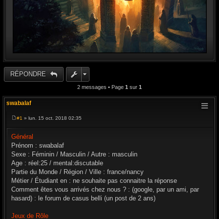
RÉPONDRE
2 messages • Page
1
sur
1
swabalaf
#1
» lun. 15 oct. 2018 02:35
M
e
s
Général
s
Prénom : swabalaf
a
g
Sexe : Féminin / Masculin / Autre : masculin
e
Age : réel:25 / mental:discutable
Partie du Monde / Région / Ville : france/nancy
Métier / Étudiant en : ne souhaite pas connaitre la réponse
Comment êtes vous arrivés chez nous ? : (google, par un ami, par
hasard) : le forum de casus belli (un post de 2 ans)
Jeux de Rôle