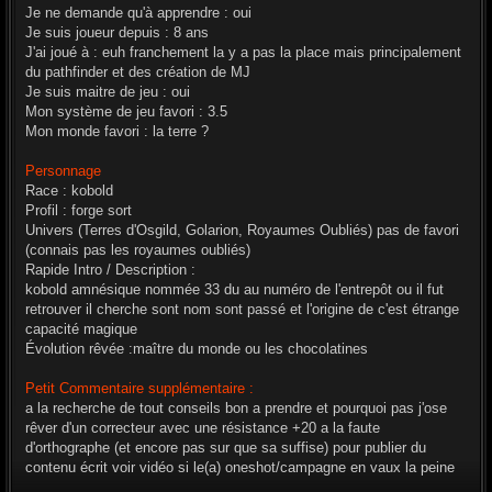
Je ne demande qu'à apprendre : oui
Je suis joueur depuis : 8 ans
J'ai joué à : euh franchement la y a pas la place mais principalement
du pathfinder et des création de MJ
Je suis maitre de jeu : oui
Mon système de jeu favori : 3.5
Mon monde favori : la terre ?
Personnage
Race : kobold
Profil : forge sort
Univers (Terres d'Osgild, Golarion, Royaumes Oubliés) pas de favori
(connais pas les royaumes oubliés)
Rapide Intro / Description :
kobold amnésique nommée 33 du au numéro de l'entrepôt ou il fut
retrouver il cherche sont nom sont passé et l'origine de c'est étrange
capacité magique
Évolution rêvée :maître du monde ou les chocolatines
Petit Commentaire supplémentaire :
a la recherche de tout conseils bon a prendre et pourquoi pas j'ose
rêver d'un correcteur avec une résistance +20 a la faute
d'orthographe (et encore pas sur que sa suffise) pour publier du
contenu écrit voir vidéo si le(a) oneshot/campagne en vaux la peine