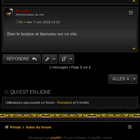
Resane
Administrateur du site
#2
» mer. 7 nov. 2018 12:22
M
e
s
Bien le bonjour et bienvenu sur ce site.
s
a
g
e
RÉPONDRE
2 messages • Page
1
sur
1
ALLER À
QUI EST EN LIGNE
Utilisateurs parcourant ce forum :
Romdastt
et 5 invités
Portail
Index du forum
Développé par
phpBB
® Forum Software © phpBB Limited